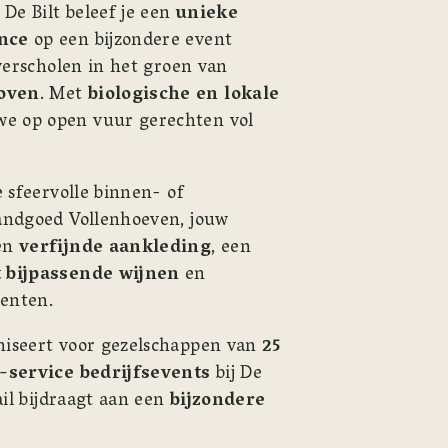
 De Bilt beleef je een 
unieke 
nce
 op een bijzondere event 
locatie bij Utrecht, verscholen in het groen van 
oven
. Met 
biologische en lokale 
e op open vuur gerechten vol 
e sfeervolle binnen- of 
andgoed Vollenhoeven, jouw 
en 
verfijnde aankleding
, een 
t bijpassende wijnen
 en 
enten. 
iseert voor gezelschappen van 
25 
l-service bedrijfsevents
 bij De 
ail bijdraagt aan een 
bijzondere 