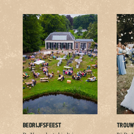
BEDRIJFSFEEST
TROUW