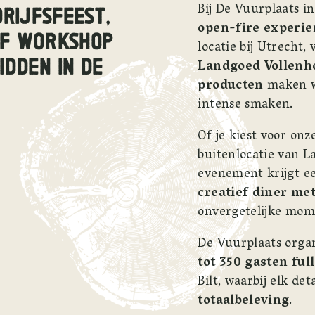
Bij De Vuurplaats in
IJFSFEEST, 
open-fire experie
OF WORKSHOP 
DDEN IN DE 
Landgoed Vollenh
producten
 maken w
intense smaken.
Of je kiest voor onz
buitenlocatie van L
evenement krijgt e
creatief diner me
onvergetelijke mom
De Vuurplaats organ
tot 350 gasten
ful
Bilt, waarbij elk det
totaalbeleving
.